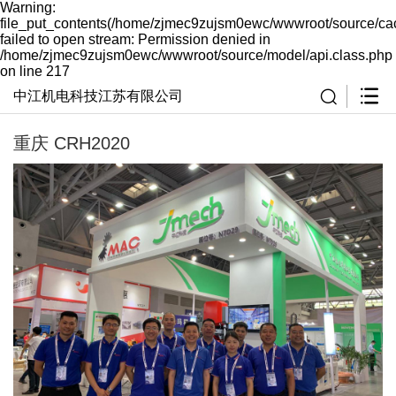
Warning:
file_put_contents(/home/zjmec9zujsm0ewc/wwwroot/source/ca
failed to open stream: Permission denied in
/home/zjmec9zujsm0ewc/wwwroot/source/model/api.class.php
on line 217
中江机电科技江苏有限公司
重庆 CRH2020