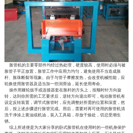
胀管机的主要零部件均经过热处理，硬度较高，使用时必须与被
胀管子平正放置，胀管工作中应用力均匀，避免使用不当造成胀
杆、胀珠断裂等现象。由于与管子摩擦发热，会改变机械性能，应
轮换使用胀管器及适当加一些润滑油，延长使用寿命。
操作用棘轮扳手或连接器套在胀杆的方头上，按顺时针方向旋
转，达到你所需的工艺要求后，逆转方向退出即可，电动胀管机有
设定反转装置，调节式胀管时，应先调整好所需的位置和深度，然
后，按上述步骤进行胀管完成。用后，需要对再可使用的胀管机清
洗干净涂上黄油或机油，装入工具箱，存放干燥处，切忌受潮生
锈。
综上所述便是为大家分享的卧式胀管机在使用时的一些机身保护